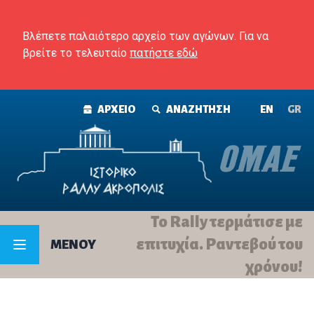
Skip to content
Βλέπετε παλαιότερο αρχείο των αγώνων. Για να
βρείτε το τελευταίο
πατήστε εδώ
ΑΡΧΕΙΟ
ΑΝΑΖΗΤΗΣΗ
ΕΝ
GR
Το Rally τερμάτισε με
επιτυχία. Ραντεβού του
MENOY
χρόνου!