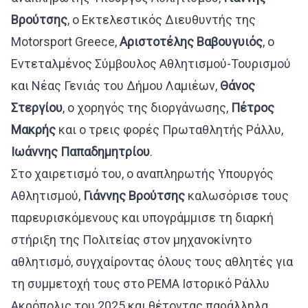
Βρούτσης
, ο Εκτελεστικός Διευθυντής της
Motorsport Greece,
Αριστοτέλης Βαβουγυιός
, ο
Εντεταλμένος Σύμβουλος Αθλητισμού-Τουρισμού
και Νέας Γενιάς του Δήμου Λαμιέων,
Θάνος
Στεργίου
, ο χορηγός της διοργάνωσης,
Πέτρος
Μακρής
και ο τρεις φορές Πρωταθλητής Ράλλυ,
Ιωάννης Παπαδημητρίου
.
Στο χαιρετισμό του, ο αναπληρωτής Υπουργός
Αθλητισμού,
Γιάννης Βρούτσης
καλωσόρισε τους
παρευρισκόμενους και υπογράμμισε τη διαρκή
στήριξη της Πολιτείας στον μηχανοκίνητο
αθλητισμό, συγχαίροντας όλους τους αθλητές για
τη συμμετοχή τους στο PEMA Ιστορικό Ράλλυ
Ακρόπολις του 2025 και θέτοντας παράλληλα