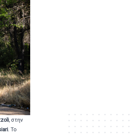
zoli
, στην
iari
. Το