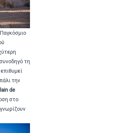
ο Παγκόσμιο
ού
χύτερη
 συνοδηγό τη
 επιθυμεί
πάλι την
lain
de
οση στο
 γνωρίζουν