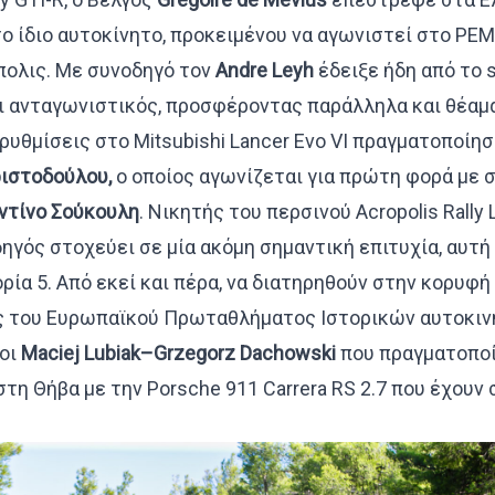
ο ίδιο αυτοκίνητο, προκειμένου να αγωνιστεί στο PEM
πολις. Με συνοδηγό τον
Andre
Leyh
έδειξε ήδη από το
ι ανταγωνιστικός, προσφέροντας παράλληλα και θέαμα
ρυθμίσεις στο Mitsubishi Lancer Evo VI πραγματοποίησ
ιστοδούλου,
ο οποίος αγωνίζεται για πρώτη φορά με 
τίνο Σούκουλη
. Νικητής του περσινού Acropolis Rally 
ηγός στοχεύει σε μία ακόμη σημαντική επιτυχία, αυτή
ρία 5. Από εκεί και πέρα, να διατηρηθούν στην κορυφή
ς του Ευρωπαϊκού Πρωταθλήματος Ιστορικών αυτοκιν
 οι
Maciej
Lubiak
–
Grzegorz
Dachowski
που πραγματοποί
τη Θήβα με την Porsche 911 Carrera RS 2.7 που έχουν 