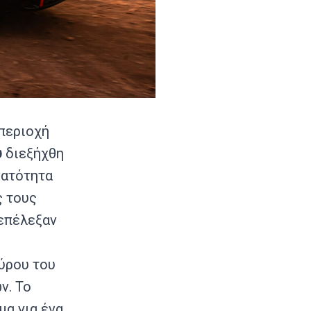
περιοχή
υ
διεξήχθη
νατότητα
ς τους
 επέλεξαν
ύρου του
ν. Το
μα για ένα