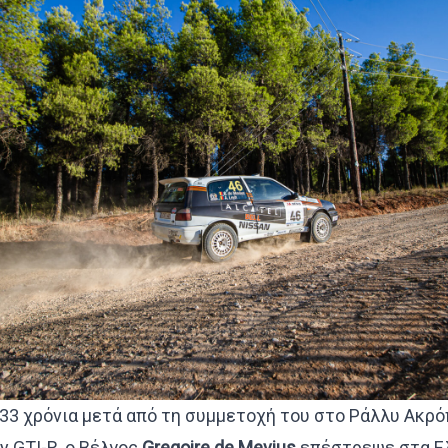
33 χρόνια μετά από τη συμμετοχή του στο Ράλλυ Ακρό
y GTI-R, ο Βέλγος
Gregoire
de
Mevius
επέστρεψε στα Ε