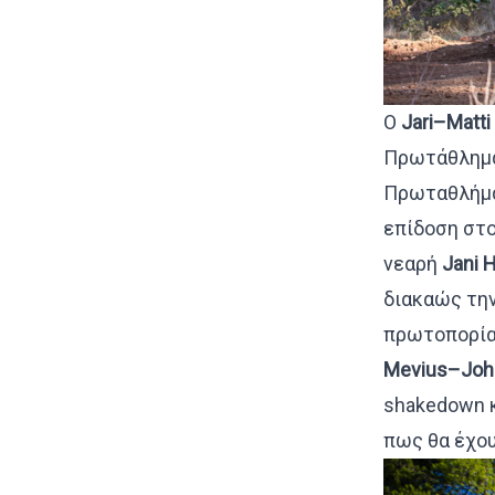
Ο
Jari
–
Matti
Πρωτάθλημα
Πρωταθλήμα
επίδοση στο
νεαρή
Jani
H
διακαώς την
πρωτοπορία 
Mevius
–
Joh
shakedown κ
πως θα έχου