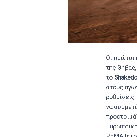
Οι πρώτοι
της Θήβας
το
Shaked
στους αγω
ρυθμίσεις 
να συμμετά
προετοιμά
Ευρωπαϊκο
PEMA Ιστορ