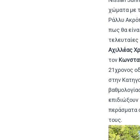
χώματα με τ
Ράλλυ Ακρό
πως θα είνα
τελευταίες 
Αχιλλέας Χρ
τον
Κωνσταν
21χρονος οδ
στην Κατηγο
βαθμολογία
επιδιώξουν
περάσματα σ
τους.