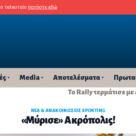
το τελευταίο
πατήστε εδώ
ές
Media
Αποτελέσματα
Πρωτα
Το Rally τερμάτισε με
ΝΈΑ & ΑΝΑΚΟΙΝΏΣΕΙΣ SPORTING
«Μύρισε» Ακρόπολις!