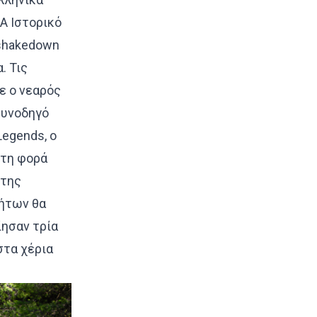
A Ιστορικό
 shakedown
. Τις
ε ο νεαρός
συνοδηγό
Legends, ο
 τη φορά
 της
ήτων θα
ησαν τρία
στα χέρια