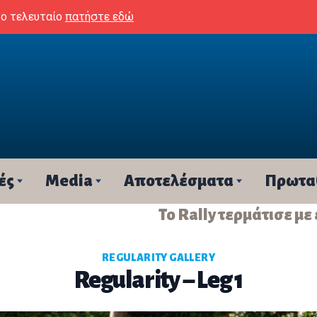
το τελευταίο
πατήστε εδώ
ές
Media
Αποτελέσματα
Πρωτα
Το Rally τερμάτισε με
REGULARITY GALLERY
Regularity – Leg 1