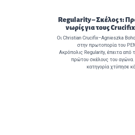
Προηγούμενο άρθρο:
Regularity – Σκέλος 1: 
νωρίς για τους Crucifi
Οι Christian Crucifix–Agnieszka Bo
στην πρωτοπορία του PE
Ακρόπολις Regularity, έπειτα από
πρώτου σκέλους του αγώνα. 
κατηγορία χτύπησε κόκ