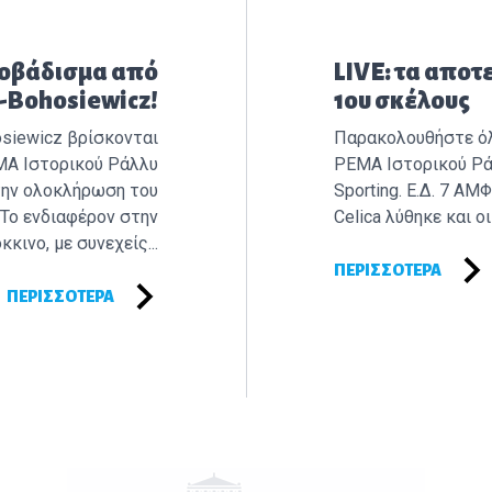
Επόμενο άρθρ
Προβάδισμα από
LIVE: τα αποτ
x-Bohosiewicz!
1ου σκέλους
hosiewicz βρίσκονται
Παρακολουθήστε όλε
MA Ιστορικού Ράλλυ
PEMA Ιστορικού Ρά
 την ολοκλήρωση του
Sporting. Ε.Δ. 7 ΑΜ
Το ενδιαφέρον στην
Celica λύθηκε και οι 
κινο, με συνεχείς...
ΠΕΡΙΣΣΌΤΕΡΑ
ΠΕΡΙΣΣΌΤΕΡΑ