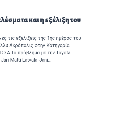
ο:
ελέσματα και η εξέλιξη του
ς τις εξελίξεις της 1ης ημέρας του
λλυ Ακρόπολις στην Κατηγορία
ΦΙΣΣΑ Το πρόβλημα με την Toyota
Jari Matti Latvala-Jani...